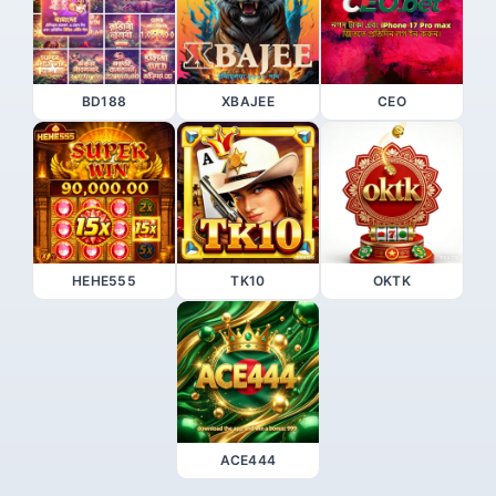
BD188
XBAJEE
CEO
HEHE555
TK10
OKTK
ACE444