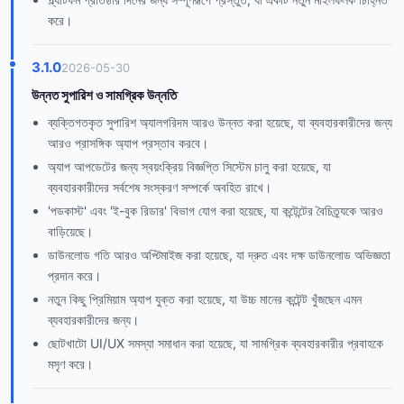
করে।
3.1.0
2026-05-30
উন্নত সুপারিশ ও সামগ্রিক উন্নতি
ব্যক্তিগতকৃত সুপারিশ অ্যালগরিদম আরও উন্নত করা হয়েছে, যা ব্যবহারকারীদের জন্য
আরও প্রাসঙ্গিক অ্যাপ প্রস্তাব করবে।
অ্যাপ আপডেটের জন্য স্বয়ংক্রিয় বিজ্ঞপ্তি সিস্টেম চালু করা হয়েছে, যা
ব্যবহারকারীদের সর্বশেষ সংস্করণ সম্পর্কে অবহিত রাখে।
'পডকাস্ট' এবং 'ই-বুক রিডার' বিভাগ যোগ করা হয়েছে, যা কন্টেন্টের বৈচিত্র্যকে আরও
বাড়িয়েছে।
ডাউনলোড গতি আরও অপ্টিমাইজ করা হয়েছে, যা দ্রুত এবং দক্ষ ডাউনলোড অভিজ্ঞতা
প্রদান করে।
নতুন কিছু প্রিমিয়াম অ্যাপ যুক্ত করা হয়েছে, যা উচ্চ মানের কন্টেন্ট খুঁজছেন এমন
ব্যবহারকারীদের জন্য।
ছোটখাটো UI/UX সমস্যা সমাধান করা হয়েছে, যা সামগ্রিক ব্যবহারকারীর প্রবাহকে
মসৃণ করে।