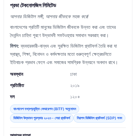
প্রভা টেকনোলজিস লিমিটেড
আপনার ডিজিটাল সঙ্গী, আপনার জীবনকে সহজ করে!
বাংলাদেশের প্রতিটি মানুষের ডিজিটাল জীবনকে উন্নত করা এবং তাদের
দৈনন্দিন চাহিদা পূরণে উদ্ভাবনী সফটওয়্যার সমাধান সরবরাহ করা।
মিশন:
ব্যবহারকারী-বান্ধব এবং সুরক্ষিত ডিজিটাল প্ল্যাটফর্ম তৈরি করা যা
স্বাস্থ্য, শিক্ষা, বিনোদন ও কর্মদক্ষতার মতো গুরুত্বপূর্ণ ক্ষেত্রগুলিতে
ইতিবাচক প্রভাব ফেলে এবং সমাজের সামগ্রিক উন্নয়নে অবদান রাখে।
অবস্থান
ঢাকা
প্রতিষ্ঠিত
২০১৯
দল
১২০+
বাংলাদেশ তথ্যপ্রযুক্তি ফেডারেশন (BITF) অনুমোদন
ডিজিটাল উদ্ভাবন পুরস্কার ২০২৩ - সেরা প্ল্যাটফর্ম
নিরাপদ ডিজিটাল প্ল্যাটফর্ম (SDP) সনদ
আমাদের যাত্রা