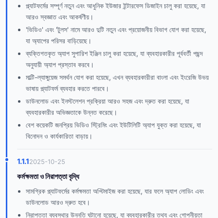
প্ল্যাটফর্মের সম্পূর্ণ নতুন এবং আধুনিক ইউজার ইন্টারফেস ডিজাইন চালু করা হয়েছে, যা
আরও স্বজ্ঞাত এবং আকর্ষণীয়।
'ভিডিও' এবং 'টুলস' নামে আরও দুটি নতুন এবং প্রয়োজনীয় বিভাগ যোগ করা হয়েছে,
যা অ্যাপের পরিসর বাড়িয়েছে।
ব্যক্তিগতকৃত অ্যাপ সুপারিশ ইঞ্জিন চালু করা হয়েছে, যা ব্যবহারকারীর পূর্ববর্তী পছন্দ
অনুযায়ী অ্যাপ প্রস্তাব করবে।
মাল্টি-ল্যাঙ্গুয়েজ সমর্থন যোগ করা হয়েছে, এখন ব্যবহারকারীরা বাংলা এবং ইংরেজি উভয়
ভাষায় প্ল্যাটফর্ম ব্যবহার করতে পারবে।
ডাউনলোড এবং ইনস্টলেশন প্রক্রিয়া আরও সহজ এবং দ্রুত করা হয়েছে, যা
ব্যবহারকারীর অভিজ্ঞতাকে উন্নত করেছে।
বেশ কয়েকটি জনপ্রিয় ভিডিও স্ট্রিমিং এবং ইউটিলিটি অ্যাপ যুক্ত করা হয়েছে, যা
বিনোদন ও কার্যকারিতা বাড়ায়।
1.1.1
2025-10-25
কর্মক্ষমতা ও নিরাপত্তা বৃদ্ধি
সামগ্রিক প্ল্যাটফর্মের কর্মক্ষমতা অপ্টিমাইজ করা হয়েছে, যার ফলে অ্যাপ লোডিং এবং
ডাউনলোড আরও দ্রুত হবে।
নিরাপত্তা ব্যবস্থার উন্নতি ঘটানো হয়েছে, যা ব্যবহারকারীর তথ্য এবং গোপনীয়তা