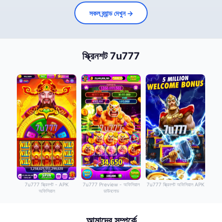
সকল ব্র্যান্ড দেখুন →
স্ক্রিনশট 7u777
7u777 স্ক্রিনশট - APK
7u777 Preview - অফিসিয়াল
7u777 স্ক্রিনশট অফিসিয়াল APK
অফিসিয়াল
ডাউনলোড
আমাদের সম্পর্কে