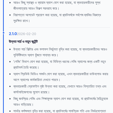
আরও কিছু স্বাস্থ্য ও ব্যায়াম অ্যাপ যোগ করা হয়েছে, যা ব্যবহারকারীদের সুস্থ
জীবনযাত্রায় আরও বিকল্প সরবরাহ করে।
নিরাপত্তা আপডেট প্রয়োগ করা হয়েছে, যা প্ল্যাটফর্মকে সর্বশেষ হুমকির বিরুদ্ধে
সুরক্ষিত রাখে।
2.1.0
2026-02-20
উন্নত সার্চ ও নতুন কন্টেন্ট
উন্নত সার্চ ফিল্টার এবং ফলাফল নির্ভুলতা বৃদ্ধি করা হয়েছে, যা ব্যবহারকারীদের আরও
সুনির্দিষ্টভাবে অ্যাপ খুঁজতে সাহায্য করে।
'গেমিং' বিভাগ যোগ করা হয়েছে, যা বিভিন্ন ধরনের গেমিং অ্যাপের জন্য একটি নতুন
প্ল্যাটফর্ম তৈরি করেছে।
অ্যাপ প্রিভিউ ভিডিও সমর্থন যোগ করা হয়েছে, এখন ব্যবহারকারীরা ডাউনলোড করার
আগে অ্যাপের কার্যকারিতা দেখতে পারবে।
ব্যবহারকারী প্রোফাইল পৃষ্ঠা উন্নত করা হয়েছে, যেখানে আরও বিস্তারিত তথ্য এবং
কাস্টমাইজেশনের সুযোগ রয়েছে।
কিছু জনপ্রিয় গেমিং এবং শিক্ষামূলক অ্যাপ যোগ করা হয়েছে, যা প্ল্যাটফর্মের বৈচিত্র্যকে
আরও বাড়িয়েছে।
সার্ভার কর্মক্ষমতা বৃদ্ধি করা হয়েছে, যা প্ল্যাটফর্মের সামগ্রিক গতি এবং নির্ভরযোগ্যতা