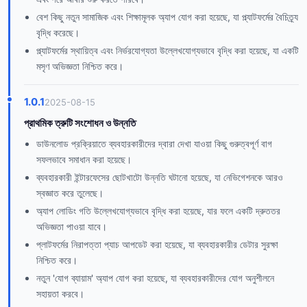
বেশ কিছু নতুন সামাজিক এবং শিক্ষামূলক অ্যাপ যোগ করা হয়েছে, যা প্ল্যাটফর্মের বৈচিত্র্য
বৃদ্ধি করেছে।
প্ল্যাটফর্মের স্থায়িত্ব এবং নির্ভরযোগ্যতা উল্লেখযোগ্যভাবে বৃদ্ধি করা হয়েছে, যা একটি
মসৃণ অভিজ্ঞতা নিশ্চিত করে।
1.0.1
2025-08-15
প্রাথমিক ত্রুটি সংশোধন ও উন্নতি
ডাউনলোড প্রক্রিয়াতে ব্যবহারকারীদের দ্বারা দেখা যাওয়া কিছু গুরুত্বপূর্ণ বাগ
সফলভাবে সমাধান করা হয়েছে।
ব্যবহারকারী ইন্টারফেসের ছোটখাটো উন্নতি ঘটানো হয়েছে, যা নেভিগেশনকে আরও
স্বজ্ঞাত করে তুলেছে।
অ্যাপ লোডিং গতি উল্লেখযোগ্যভাবে বৃদ্ধি করা হয়েছে, যার ফলে একটি দ্রুততর
অভিজ্ঞতা পাওয়া যাবে।
প্লাটফর্মের নিরাপত্তা প্যাচ আপডেট করা হয়েছে, যা ব্যবহারকারীর ডেটার সুরক্ষা
নিশ্চিত করে।
নতুন 'যোগ ব্যায়াম' অ্যাপ যোগ করা হয়েছে, যা ব্যবহারকারীদের যোগ অনুশীলনে
সহায়তা করবে।