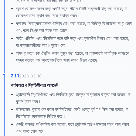
সংযোগ না থাকলেও ডাউনলোড শুরু করতে পারবে।
অ্যাপ ডেভেলপারদের জন্য একটি নতুন পোর্টাল (বিটা সংস্করণ) চালু করা হয়েছে, যা
ডেভেলপারদের অ্যাপ জমা দিতে সাহায্য করবে।
ক্লাউড সিনক্রোনাইজেশন বৈশিষ্ট্য যোগ করা হয়েছে, যা বিভিন্ন ডিভাইসের মধ্যে ডেটা
এবং পছন্দ সিঙ্ক করা সহজ করে তোলে।
'ফটো এডিটিং' এবং 'মিউজিক' নামে দুটি নতুন এবং সৃজনশীল বিভাগ যোগ করা হয়েছে,
যা ব্যবহারকারীদের আরও সুযোগ দেয়।
অসংখ্য নতুন এবং ট্রেন্ডিং অ্যাপ যুক্ত করা হয়েছে, যা প্ল্যাটফর্মের সামগ্রিক অফারকে
সমৃদ্ধ করেছে এবং ব্যবহারকারীদের জন্য আরও বিকল্প এনেছে।
2.1.1
2026-03-18
কর্মক্ষমতা ও স্থিতিশীলতা আপডেট
প্ল্যাটফর্মের স্থিতিশীলতা এবং নির্ভরযোগ্যতা উল্লেখযোগ্যভাবে উন্নত করা হয়েছে, যা
ক্র্যাশ হ্রাস করে।
ডাউনলোড পুনরায় শুরু করার কার্যকারিতার একটি গুরুত্বপূর্ণ বাগ ফিক্স করা হয়েছে, যা
নিরবচ্ছিন্ন ডাউনলোড নিশ্চিত করে।
মেমরি ব্যবহার অপ্টিমাইজ করা হয়েছে, ফলে প্ল্যাটফর্ম আরও দক্ষতার সাথে কাজ করবে
এবং দ্রুত লোড হবে।