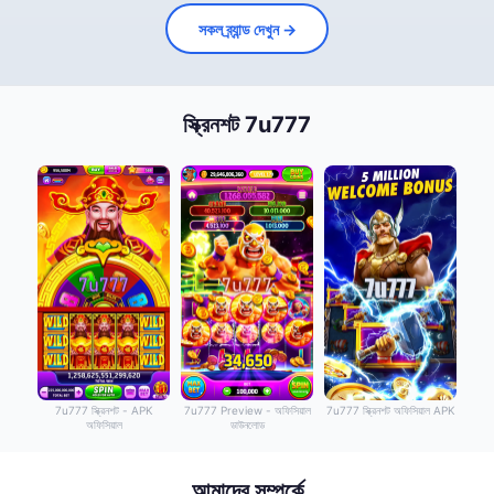
সকল ব্র্যান্ড দেখুন →
স্ক্রিনশট 7u777
7u777 স্ক্রিনশট - APK
7u777 Preview - অফিসিয়াল
7u777 স্ক্রিনশট অফিসিয়াল APK
অফিসিয়াল
ডাউনলোড
আমাদের সম্পর্কে