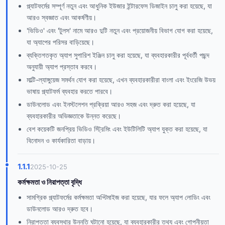
প্ল্যাটফর্মের সম্পূর্ণ নতুন এবং আধুনিক ইউজার ইন্টারফেস ডিজাইন চালু করা হয়েছে, যা
আরও স্বজ্ঞাত এবং আকর্ষণীয়।
'ভিডিও' এবং 'টুলস' নামে আরও দুটি নতুন এবং প্রয়োজনীয় বিভাগ যোগ করা হয়েছে,
যা অ্যাপের পরিসর বাড়িয়েছে।
ব্যক্তিগতকৃত অ্যাপ সুপারিশ ইঞ্জিন চালু করা হয়েছে, যা ব্যবহারকারীর পূর্ববর্তী পছন্দ
অনুযায়ী অ্যাপ প্রস্তাব করবে।
মাল্টি-ল্যাঙ্গুয়েজ সমর্থন যোগ করা হয়েছে, এখন ব্যবহারকারীরা বাংলা এবং ইংরেজি উভয়
ভাষায় প্ল্যাটফর্ম ব্যবহার করতে পারবে।
ডাউনলোড এবং ইনস্টলেশন প্রক্রিয়া আরও সহজ এবং দ্রুত করা হয়েছে, যা
ব্যবহারকারীর অভিজ্ঞতাকে উন্নত করেছে।
বেশ কয়েকটি জনপ্রিয় ভিডিও স্ট্রিমিং এবং ইউটিলিটি অ্যাপ যুক্ত করা হয়েছে, যা
বিনোদন ও কার্যকারিতা বাড়ায়।
1.1.1
2025-10-25
কর্মক্ষমতা ও নিরাপত্তা বৃদ্ধি
সামগ্রিক প্ল্যাটফর্মের কর্মক্ষমতা অপ্টিমাইজ করা হয়েছে, যার ফলে অ্যাপ লোডিং এবং
ডাউনলোড আরও দ্রুত হবে।
নিরাপত্তা ব্যবস্থার উন্নতি ঘটানো হয়েছে, যা ব্যবহারকারীর তথ্য এবং গোপনীয়তা