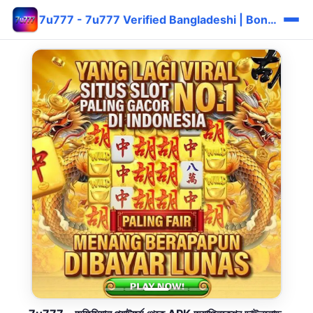
7u777 - 7u777 Verified Bangladeshi | Bonus দ্রুত ⚡