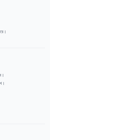
 করে।
বে।
াখে।