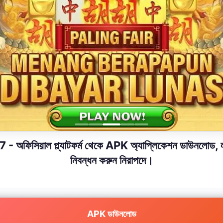
- অফিসিয়াল প্ল্যাটফর্ম থেকে APK অ্যাপ্লিকেশন ডাউনলোড,
নিবন্ধন করুন নিরাপদে।
APK ডাউনলোড