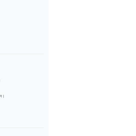
।
বে।