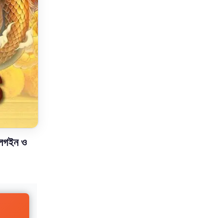
 লগইন ও