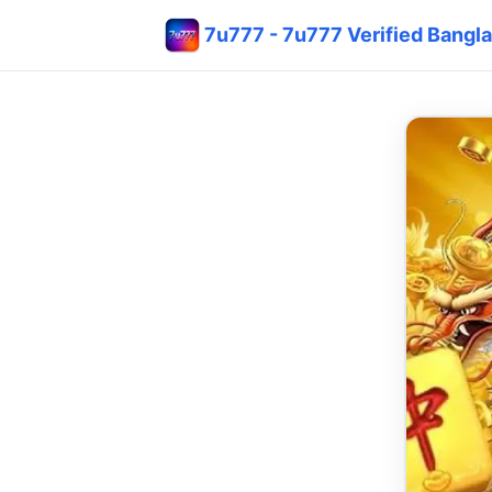
7u777 - 7u777 Verified Banglad