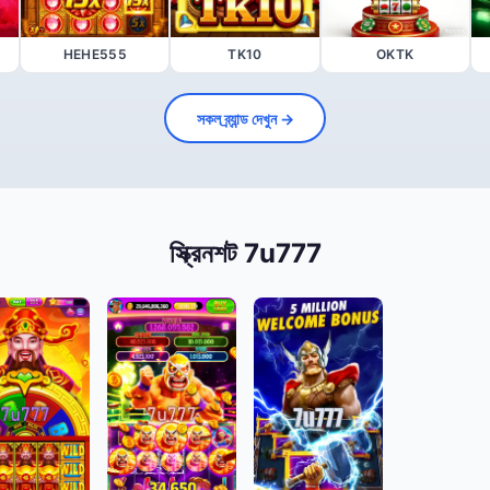
HEHE555
TK10
OKTK
সকল ব্র্যান্ড দেখুন →
স্ক্রিনশট 7u777