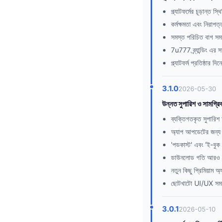
প্ল্যাটফর্মের চূড়ান্ত
কর্মক্ষমতা এবং নিরাপত্ত
সমস্ত পরিচিত বাগ সমাধা
7u777 ব্র্যান্ডিং এর স
প্ল্যাটফর্ম প্রতিষ্ঠার
3.1.0
2026-05-30
উন্নত সুপারিশ ও সামগ্রি
ব্যক্তিগতকৃত সুপারিশ
অ্যাপ আপডেটের জন্য স্ব
'পডকাস্ট' এবং 'ই-বুক র
ডাউনলোড গতি আরও অপ্
নতুন কিছু প্রিমিয়াম অ
ছোটখাটো UI/UX সমস্যা
3.0.1
2026-05-10