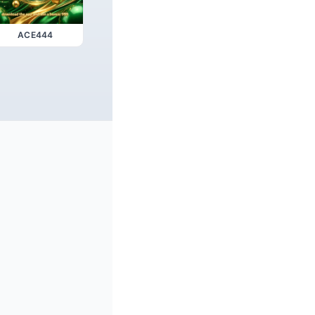
ACE444