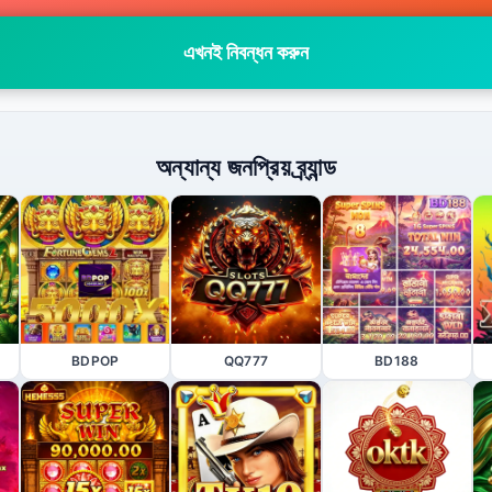
এখনই নিবন্ধন করুন
অন্যান্য জনপ্রিয় ব্র্যান্ড
BDPOP
QQ777
BD188