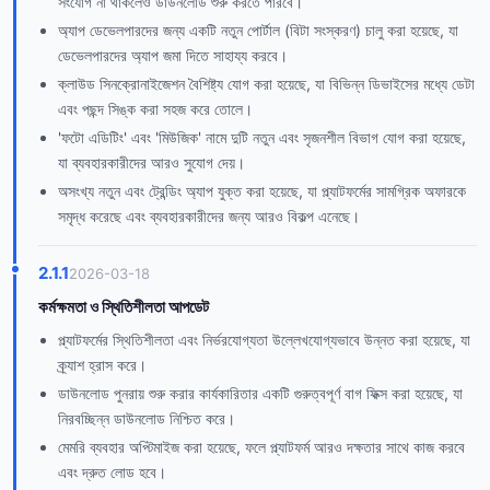
সংযোগ না থাকলেও ডাউনলোড শুরু করতে পারবে।
অ্যাপ ডেভেলপারদের জন্য একটি নতুন পোর্টাল (বিটা সংস্করণ) চালু করা হয়েছে, যা
ডেভেলপারদের অ্যাপ জমা দিতে সাহায্য করবে।
ক্লাউড সিনক্রোনাইজেশন বৈশিষ্ট্য যোগ করা হয়েছে, যা বিভিন্ন ডিভাইসের মধ্যে ডেটা
এবং পছন্দ সিঙ্ক করা সহজ করে তোলে।
'ফটো এডিটিং' এবং 'মিউজিক' নামে দুটি নতুন এবং সৃজনশীল বিভাগ যোগ করা হয়েছে,
যা ব্যবহারকারীদের আরও সুযোগ দেয়।
অসংখ্য নতুন এবং ট্রেন্ডিং অ্যাপ যুক্ত করা হয়েছে, যা প্ল্যাটফর্মের সামগ্রিক অফারকে
সমৃদ্ধ করেছে এবং ব্যবহারকারীদের জন্য আরও বিকল্প এনেছে।
2.1.1
2026-03-18
কর্মক্ষমতা ও স্থিতিশীলতা আপডেট
প্ল্যাটফর্মের স্থিতিশীলতা এবং নির্ভরযোগ্যতা উল্লেখযোগ্যভাবে উন্নত করা হয়েছে, যা
ক্র্যাশ হ্রাস করে।
ডাউনলোড পুনরায় শুরু করার কার্যকারিতার একটি গুরুত্বপূর্ণ বাগ ফিক্স করা হয়েছে, যা
নিরবচ্ছিন্ন ডাউনলোড নিশ্চিত করে।
মেমরি ব্যবহার অপ্টিমাইজ করা হয়েছে, ফলে প্ল্যাটফর্ম আরও দক্ষতার সাথে কাজ করবে
এবং দ্রুত লোড হবে।