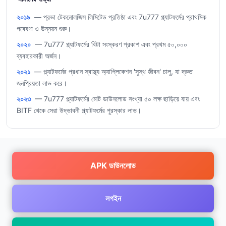
২০১৯
— প্রভা টেকনোলজিস লিমিটেড প্রতিষ্ঠা এবং 7u777 প্ল্যাটফর্মের প্রাথমিক
গবেষণা ও উন্নয়ন শুরু।
২০২০
— 7u777 প্ল্যাটফর্মের বিটা সংস্করণ প্রকাশ এবং প্রথম ৫০,০০০
ব্যবহারকারী অর্জন।
২০২১
— প্ল্যাটফর্মের প্রধান স্বাস্থ্য অ্যাপ্লিকেশন 'সুস্থ জীবন' চালু, যা দ্রুত
জনপ্রিয়তা লাভ করে।
২০২৩
— 7u777 প্ল্যাটফর্মের মোট ডাউনলোড সংখ্যা ৫০ লক্ষ ছাড়িয়ে যায় এবং
BITF থেকে সেরা উদ্ভাবনী প্ল্যাটফর্মের পুরস্কার লাভ।
APK ডাউনলোড
লগইন