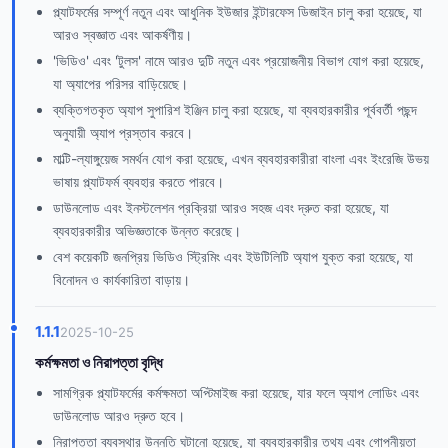
প্ল্যাটফর্মের সম্পূর্ণ নতুন এবং আধুনিক ইউজার ইন্টারফেস ডিজাইন চালু করা হয়েছে, যা
আরও স্বজ্ঞাত এবং আকর্ষণীয়।
'ভিডিও' এবং 'টুলস' নামে আরও দুটি নতুন এবং প্রয়োজনীয় বিভাগ যোগ করা হয়েছে,
যা অ্যাপের পরিসর বাড়িয়েছে।
ব্যক্তিগতকৃত অ্যাপ সুপারিশ ইঞ্জিন চালু করা হয়েছে, যা ব্যবহারকারীর পূর্ববর্তী পছন্দ
অনুযায়ী অ্যাপ প্রস্তাব করবে।
মাল্টি-ল্যাঙ্গুয়েজ সমর্থন যোগ করা হয়েছে, এখন ব্যবহারকারীরা বাংলা এবং ইংরেজি উভয়
ভাষায় প্ল্যাটফর্ম ব্যবহার করতে পারবে।
ডাউনলোড এবং ইনস্টলেশন প্রক্রিয়া আরও সহজ এবং দ্রুত করা হয়েছে, যা
ব্যবহারকারীর অভিজ্ঞতাকে উন্নত করেছে।
বেশ কয়েকটি জনপ্রিয় ভিডিও স্ট্রিমিং এবং ইউটিলিটি অ্যাপ যুক্ত করা হয়েছে, যা
বিনোদন ও কার্যকারিতা বাড়ায়।
1.1.1
2025-10-25
কর্মক্ষমতা ও নিরাপত্তা বৃদ্ধি
সামগ্রিক প্ল্যাটফর্মের কর্মক্ষমতা অপ্টিমাইজ করা হয়েছে, যার ফলে অ্যাপ লোডিং এবং
ডাউনলোড আরও দ্রুত হবে।
নিরাপত্তা ব্যবস্থার উন্নতি ঘটানো হয়েছে, যা ব্যবহারকারীর তথ্য এবং গোপনীয়তা