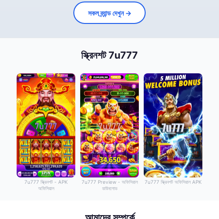
সকল ব্র্যান্ড দেখুন →
স্ক্রিনশট 7u777
7u777 স্ক্রিনশট - APK
7u777 Preview - অফিসিয়াল
7u777 স্ক্রিনশট অফিসিয়াল APK
অফিসিয়াল
ডাউনলোড
আমাদের সম্পর্কে