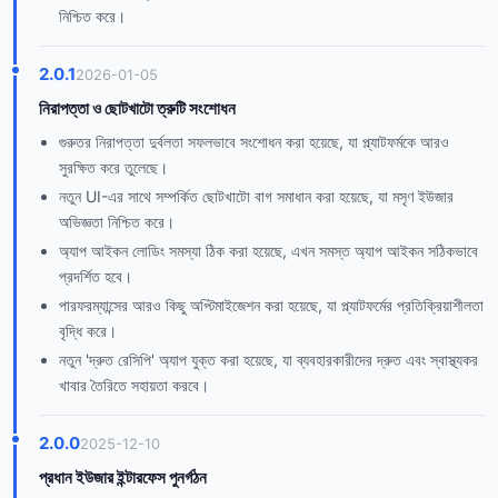
নিশ্চিত করে।
2.0.1
2026-01-05
নিরাপত্তা ও ছোটখাটো ত্রুটি সংশোধন
গুরুতর নিরাপত্তা দুর্বলতা সফলভাবে সংশোধন করা হয়েছে, যা প্ল্যাটফর্মকে আরও
সুরক্ষিত করে তুলেছে।
নতুন UI-এর সাথে সম্পর্কিত ছোটখাটো বাগ সমাধান করা হয়েছে, যা মসৃণ ইউজার
অভিজ্ঞতা নিশ্চিত করে।
অ্যাপ আইকন লোডিং সমস্যা ঠিক করা হয়েছে, এখন সমস্ত অ্যাপ আইকন সঠিকভাবে
প্রদর্শিত হবে।
পারফরম্যান্সের আরও কিছু অপ্টিমাইজেশন করা হয়েছে, যা প্ল্যাটফর্মের প্রতিক্রিয়াশীলতা
বৃদ্ধি করে।
নতুন 'দ্রুত রেসিপি' অ্যাপ যুক্ত করা হয়েছে, যা ব্যবহারকারীদের দ্রুত এবং স্বাস্থ্যকর
খাবার তৈরিতে সহায়তা করবে।
2.0.0
2025-12-10
প্রধান ইউজার ইন্টারফেস পুনর্গঠন