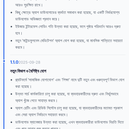
আরও সুরক্ষিত রাখে।
কিছু ক্ষেত্রে অ্যাপ ডাউনলোডের ব্যর্থতা সমাধান করা হয়েছে, যা একটি নির্ভরযোগ্য
ডাউনলোড অভিজ্ঞতা প্রদান করে।
ইউজার ইন্টারফেস লোডিং গতি উন্নত করা হয়েছে, ফলে পৃষ্ঠার পরিবর্তন আরও দ্রুত
হবে।
নতুন 'মাইন্ডফুলনেস মেডিটেশন' অ্যাপ যোগ করা হয়েছে, যা মানসিক শান্তিতে সহায়তা
করবে।
1.1.0
2025-09-28
নতুন বিভাগ ও বৈশিষ্ট্য যোগ
প্ল্যাটফর্মে 'সামাজিক যোগাযোগ' এবং 'শিক্ষা' নামে দুটি নতুন এবং গুরুত্বপূর্ণ বিভাগ যোগ
করা হয়েছে।
উন্নত সার্চ কার্যকারিতা চালু করা হয়েছে, যা ব্যবহারকারীদের দ্রুত এবং নির্ভুলভাবে
অ্যাপ খুঁজে পেতে সাহায্য করবে।
অ্যাপ রেটিং এবং রিভিউ সিস্টেম চালু করা হয়েছে, যা ব্যবহারকারীদের মতামত প্রকাশ
এবং সেরা অ্যাপ নির্বাচনে সহায়তা করবে।
ডাউনলোড ম্যানেজার উন্নত করা হয়েছে, এখন ব্যবহারকারীরা ডাউনলোড বিরতি দিতে
এবং পরে আবার শুরু করতে পারবে।