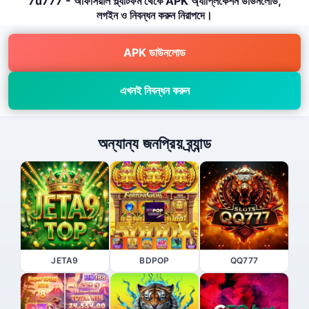
7u777 - অফিসিয়াল প্ল্যাটফর্ম থেকে APK অ্যাপ্লিকেশন ডাউনলোড,
লগইন ও নিবন্ধন করুন নিরাপদে।
APK ডাউনলোড
এখনই নিবন্ধন করুন
অন্যান্য জনপ্রিয় ব্র্যান্ড
JETA9
BDPOP
QQ777