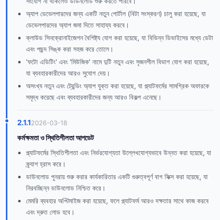
সংযোগ না থাকলেও ডাউনলোড শুরু করতে পারবে।
অ্যাপ ডেভেলপারদের জন্য একটি নতুন পোর্টাল (বিটা সংস্করণ) চালু করা হয়েছে, যা
ডেভেলপারদের অ্যাপ জমা দিতে সাহায্য করবে।
ক্লাউড সিনক্রোনাইজেশন বৈশিষ্ট্য যোগ করা হয়েছে, যা বিভিন্ন ডিভাইসের মধ্যে ডেটা
এবং পছন্দ সিঙ্ক করা সহজ করে তোলে।
'ফটো এডিটিং' এবং 'মিউজিক' নামে দুটি নতুন এবং সৃজনশীল বিভাগ যোগ করা হয়েছে,
যা ব্যবহারকারীদের আরও সুযোগ দেয়।
অসংখ্য নতুন এবং ট্রেন্ডিং অ্যাপ যুক্ত করা হয়েছে, যা প্ল্যাটফর্মের সামগ্রিক অফারকে
সমৃদ্ধ করেছে এবং ব্যবহারকারীদের জন্য আরও বিকল্প এনেছে।
2.1.1
2026-03-18
কর্মক্ষমতা ও স্থিতিশীলতা আপডেট
প্ল্যাটফর্মের স্থিতিশীলতা এবং নির্ভরযোগ্যতা উল্লেখযোগ্যভাবে উন্নত করা হয়েছে, যা
ক্র্যাশ হ্রাস করে।
ডাউনলোড পুনরায় শুরু করার কার্যকারিতার একটি গুরুত্বপূর্ণ বাগ ফিক্স করা হয়েছে, যা
নিরবচ্ছিন্ন ডাউনলোড নিশ্চিত করে।
মেমরি ব্যবহার অপ্টিমাইজ করা হয়েছে, ফলে প্ল্যাটফর্ম আরও দক্ষতার সাথে কাজ করবে
এবং দ্রুত লোড হবে।