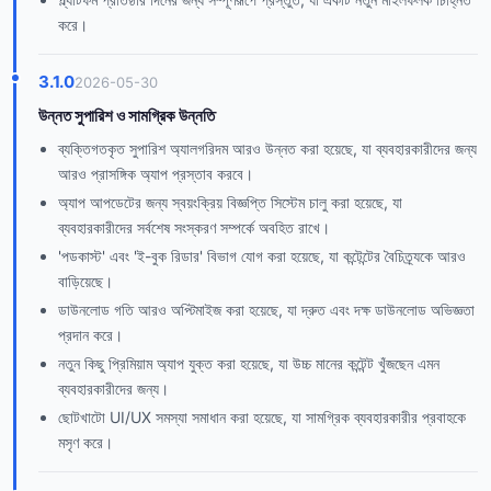
করে।
3.1.0
2026-05-30
উন্নত সুপারিশ ও সামগ্রিক উন্নতি
ব্যক্তিগতকৃত সুপারিশ অ্যালগরিদম আরও উন্নত করা হয়েছে, যা ব্যবহারকারীদের জন্য
আরও প্রাসঙ্গিক অ্যাপ প্রস্তাব করবে।
অ্যাপ আপডেটের জন্য স্বয়ংক্রিয় বিজ্ঞপ্তি সিস্টেম চালু করা হয়েছে, যা
ব্যবহারকারীদের সর্বশেষ সংস্করণ সম্পর্কে অবহিত রাখে।
'পডকাস্ট' এবং 'ই-বুক রিডার' বিভাগ যোগ করা হয়েছে, যা কন্টেন্টের বৈচিত্র্যকে আরও
বাড়িয়েছে।
ডাউনলোড গতি আরও অপ্টিমাইজ করা হয়েছে, যা দ্রুত এবং দক্ষ ডাউনলোড অভিজ্ঞতা
প্রদান করে।
নতুন কিছু প্রিমিয়াম অ্যাপ যুক্ত করা হয়েছে, যা উচ্চ মানের কন্টেন্ট খুঁজছেন এমন
ব্যবহারকারীদের জন্য।
ছোটখাটো UI/UX সমস্যা সমাধান করা হয়েছে, যা সামগ্রিক ব্যবহারকারীর প্রবাহকে
মসৃণ করে।