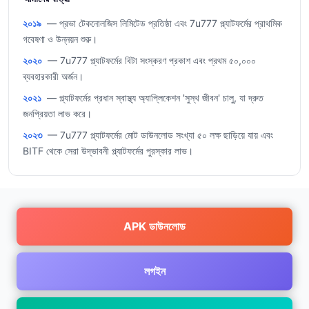
২০১৯
— প্রভা টেকনোলজিস লিমিটেড প্রতিষ্ঠা এবং 7u777 প্ল্যাটফর্মের প্রাথমিক
গবেষণা ও উন্নয়ন শুরু।
২০২০
— 7u777 প্ল্যাটফর্মের বিটা সংস্করণ প্রকাশ এবং প্রথম ৫০,০০০
ব্যবহারকারী অর্জন।
২০২১
— প্ল্যাটফর্মের প্রধান স্বাস্থ্য অ্যাপ্লিকেশন 'সুস্থ জীবন' চালু, যা দ্রুত
জনপ্রিয়তা লাভ করে।
২০২৩
— 7u777 প্ল্যাটফর্মের মোট ডাউনলোড সংখ্যা ৫০ লক্ষ ছাড়িয়ে যায় এবং
BITF থেকে সেরা উদ্ভাবনী প্ল্যাটফর্মের পুরস্কার লাভ।
APK ডাউনলোড
লগইন