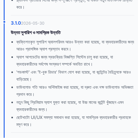
করে।
3.1.0
2026-05-30
উন্নত সুপারিশ ও সামগ্রিক উন্নতি
ব্যক্তিগতকৃত সুপারিশ অ্যালগরিদম আরও উন্নত করা হয়েছে, যা ব্যবহারকারীদের জন্য
আরও প্রাসঙ্গিক অ্যাপ প্রস্তাব করবে।
অ্যাপ আপডেটের জন্য স্বয়ংক্রিয় বিজ্ঞপ্তি সিস্টেম চালু করা হয়েছে, যা
ব্যবহারকারীদের সর্বশেষ সংস্করণ সম্পর্কে অবহিত রাখে।
'পডকাস্ট' এবং 'ই-বুক রিডার' বিভাগ যোগ করা হয়েছে, যা কন্টেন্টের বৈচিত্র্যকে আরও
বাড়িয়েছে।
ডাউনলোড গতি আরও অপ্টিমাইজ করা হয়েছে, যা দ্রুত এবং দক্ষ ডাউনলোড অভিজ্ঞতা
প্রদান করে।
নতুন কিছু প্রিমিয়াম অ্যাপ যুক্ত করা হয়েছে, যা উচ্চ মানের কন্টেন্ট খুঁজছেন এমন
ব্যবহারকারীদের জন্য।
ছোটখাটো UI/UX সমস্যা সমাধান করা হয়েছে, যা সামগ্রিক ব্যবহারকারীর প্রবাহকে
মসৃণ করে।