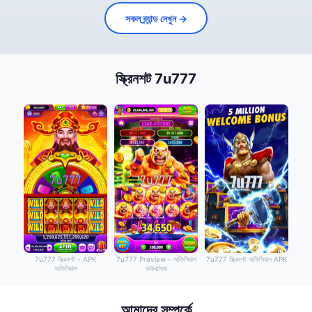
সকল ব্র্যান্ড দেখুন →
স্ক্রিনশট 7u777
7u777 স্ক্রিনশট - APK
7u777 Preview - অফিসিয়াল
7u777 স্ক্রিনশট অফিসিয়াল APK
অফিসিয়াল
ডাউনলোড
আমাদের সম্পর্কে