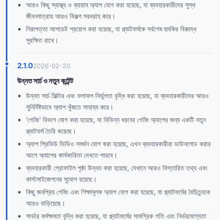
আরও কিছু স্বাস্থ্য ও ব্যায়াম অ্যাপ যোগ করা হয়েছে, যা ব্যবহারকারীদের সুস্থ
জীবনযাত্রায় আরও বিকল্প সরবরাহ করে।
নিরাপত্তা আপডেট প্রয়োগ করা হয়েছে, যা প্ল্যাটফর্মকে সর্বশেষ হুমকির বিরুদ্ধে
সুরক্ষিত রাখে।
2.1.0
2026-02-20
উন্নত সার্চ ও নতুন কন্টেন্ট
উন্নত সার্চ ফিল্টার এবং ফলাফল নির্ভুলতা বৃদ্ধি করা হয়েছে, যা ব্যবহারকারীদের আরও
সুনির্দিষ্টভাবে অ্যাপ খুঁজতে সাহায্য করে।
'গেমিং' বিভাগ যোগ করা হয়েছে, যা বিভিন্ন ধরনের গেমিং অ্যাপের জন্য একটি নতুন
প্ল্যাটফর্ম তৈরি করেছে।
অ্যাপ প্রিভিউ ভিডিও সমর্থন যোগ করা হয়েছে, এখন ব্যবহারকারীরা ডাউনলোড করার
আগে অ্যাপের কার্যকারিতা দেখতে পারবে।
ব্যবহারকারী প্রোফাইল পৃষ্ঠা উন্নত করা হয়েছে, যেখানে আরও বিস্তারিত তথ্য এবং
কাস্টমাইজেশনের সুযোগ রয়েছে।
কিছু জনপ্রিয় গেমিং এবং শিক্ষামূলক অ্যাপ যোগ করা হয়েছে, যা প্ল্যাটফর্মের বৈচিত্র্যকে
আরও বাড়িয়েছে।
সার্ভার কর্মক্ষমতা বৃদ্ধি করা হয়েছে, যা প্ল্যাটফর্মের সামগ্রিক গতি এবং নির্ভরযোগ্যতা