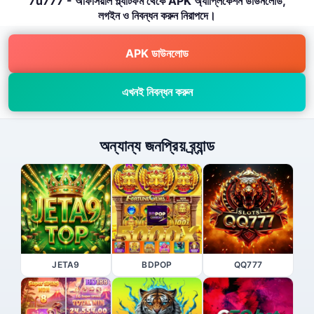
7u777 - অফিসিয়াল প্ল্যাটফর্ম থেকে APK অ্যাপ্লিকেশন ডাউনলোড,
লগইন ও নিবন্ধন করুন নিরাপদে।
APK ডাউনলোড
এখনই নিবন্ধন করুন
অন্যান্য জনপ্রিয় ব্র্যান্ড
JETA9
BDPOP
QQ777