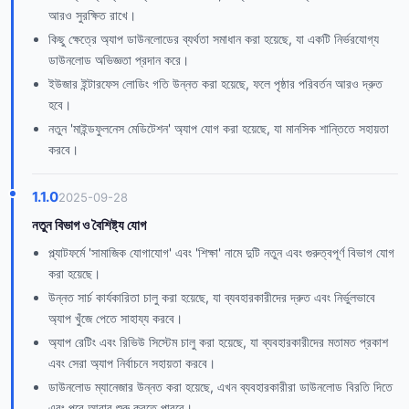
আরও সুরক্ষিত রাখে।
কিছু ক্ষেত্রে অ্যাপ ডাউনলোডের ব্যর্থতা সমাধান করা হয়েছে, যা একটি নির্ভরযোগ্য
ডাউনলোড অভিজ্ঞতা প্রদান করে।
ইউজার ইন্টারফেস লোডিং গতি উন্নত করা হয়েছে, ফলে পৃষ্ঠার পরিবর্তন আরও দ্রুত
হবে।
নতুন 'মাইন্ডফুলনেস মেডিটেশন' অ্যাপ যোগ করা হয়েছে, যা মানসিক শান্তিতে সহায়তা
করবে।
1.1.0
2025-09-28
নতুন বিভাগ ও বৈশিষ্ট্য যোগ
প্ল্যাটফর্মে 'সামাজিক যোগাযোগ' এবং 'শিক্ষা' নামে দুটি নতুন এবং গুরুত্বপূর্ণ বিভাগ যোগ
করা হয়েছে।
উন্নত সার্চ কার্যকারিতা চালু করা হয়েছে, যা ব্যবহারকারীদের দ্রুত এবং নির্ভুলভাবে
অ্যাপ খুঁজে পেতে সাহায্য করবে।
অ্যাপ রেটিং এবং রিভিউ সিস্টেম চালু করা হয়েছে, যা ব্যবহারকারীদের মতামত প্রকাশ
এবং সেরা অ্যাপ নির্বাচনে সহায়তা করবে।
ডাউনলোড ম্যানেজার উন্নত করা হয়েছে, এখন ব্যবহারকারীরা ডাউনলোড বিরতি দিতে
এবং পরে আবার শুরু করতে পারবে।