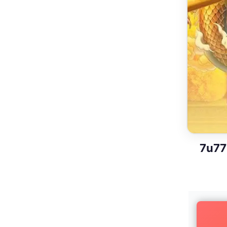
7u777 