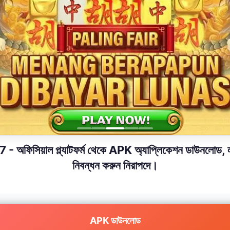
- অফিসিয়াল প্ল্যাটফর্ম থেকে APK অ্যাপ্লিকেশন ডাউনলোড,
নিবন্ধন করুন নিরাপদে।
APK ডাউনলোড