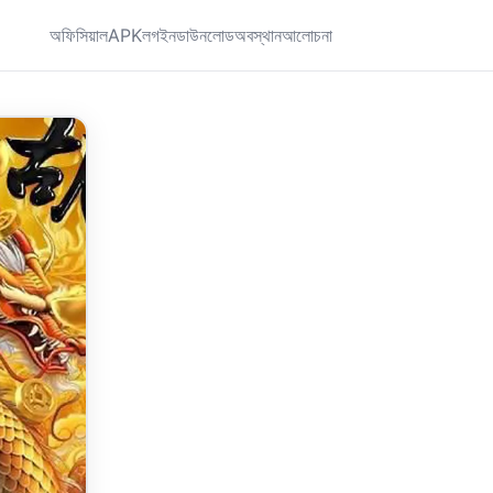
অফিসিয়াল
APK
লগইন
ডাউনলোড
অবস্থান
আলোচনা