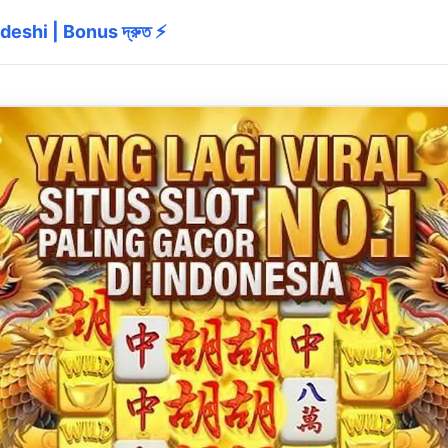
eshi | Bonus দ্রুত ⚡