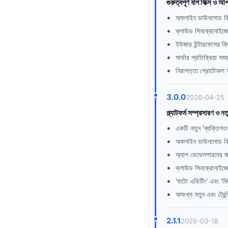
গুরুত্বপূর্ণ বাগ ফিক্স ও অ
অফলাইন ডাউনলোড কিউ স
ক্লাউড সিনক্রোনাইজেশন
ইউজার ইন্টারফেসের কি
সার্ভার প্রতিক্রিয়া সম
নিরাপত্তা প্রোটোকল আপ
3.0.0
2026-04-25
প্ল্যাটফর্ম সম্প্রসারণ ও নতু
একটি নতুন 'ব্যক্তিগতকর
অফলাইন ডাউনলোড কিউ 
অ্যাপ ডেভেলপারদের জন
ক্লাউড সিনক্রোনাইজেশ
'ফটো এডিটিং' এবং 'মি
অসংখ্য নতুন এবং ট্রেন
2.1.1
2026-03-18