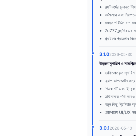
প্ল্যাটফর্মের চূড়ান্ত
কর্মক্ষমতা এবং নিরাপত্ত
সমস্ত পরিচিত বাগ সমাধা
7u777 ব্র্যান্ডিং এর স
প্ল্যাটফর্ম প্রতিষ্ঠার
3.1.0
2026-05-30
উন্নত সুপারিশ ও সামগ্রি
ব্যক্তিগতকৃত সুপারিশ
অ্যাপ আপডেটের জন্য স্ব
'পডকাস্ট' এবং 'ই-বুক র
ডাউনলোড গতি আরও অপ্
নতুন কিছু প্রিমিয়াম অ
ছোটখাটো UI/UX সমস্যা
3.0.1
2026-05-10