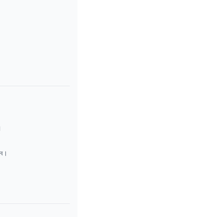
।
বে।