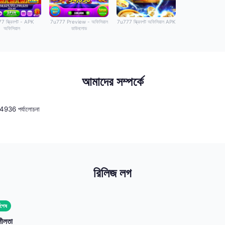
 স্ক্রিনশট - APK
7u777 Preview - অফিসিয়াল
7u777 স্ক্রিনশট অফিসিয়াল APK
অফিসিয়াল
ডাউনলোড
আমাদের সম্পর্কে
4936 পর্যালোচনা
রিলিজ লগ
্বশেষ
িশীলতা